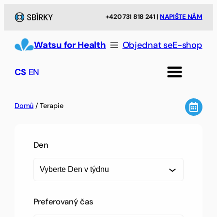
+420 731 818 241 |
NAPIŠTE NÁM
Watsu for Health
Objednat se
E-shop
CS
EN
Domů
/ Terapie
Den
D
e
n
v
Preferovaný čas
t
ý