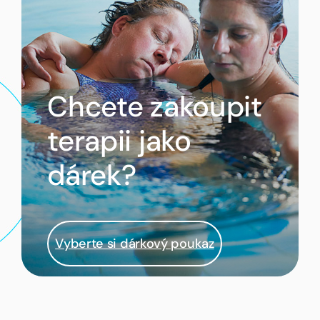
Chcete zakoupit
terapii jako
dárek?
Vyberte si dárkový poukaz