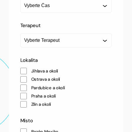
Č
d
a
n
s
u
Terapeut
T
e
r
a
p
e
Lokalita
u
t
Jihlava a okolí
Ostrava a okolí
Pardubice a okolí
Praha a okolí
Zlín a okolí
Místo
Bazén Mexiko